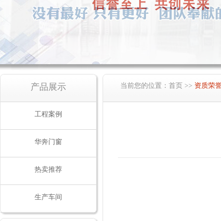
产品展示
当前您的位置：
首页
>>
资质荣
工程案例
华奔门窗
热卖推荐
生产车间