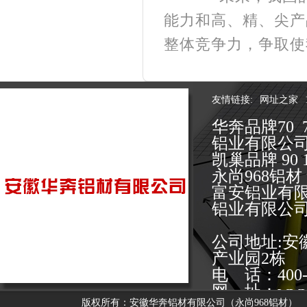
能力和高、精、尖产
整体竞争力，争取使
友情链接:
网址之家
华奔品牌70 
铝业有限公
凯巢品牌 9
永尚968铝
富安铝业有
铝业有限公
公司地址:
产业园2栋
电 话：400-0
网 址：www.y
版权所有：安徽华奔铝材有限公司（永尚968铝材）