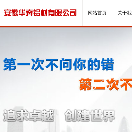
网站首页
关于我