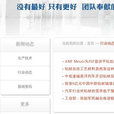
新闻动态
当前您的位置：
首页
>>
行业动
生产技术
AMI Metals为JSF提供平轧
铝材拉丝工艺材料居然靠这
行业动态
中低速磁悬浮列车开启铝材
投资6亿元中国中部铝材城项
新闻资讯
汽车行业对铝材的需求低于
工信部：鼓励军民融合推进
更多