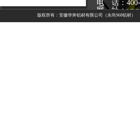
电 话：400-0
网 址：www.y
版权所有：安徽华奔铝材有限公司（永尚968铝材）