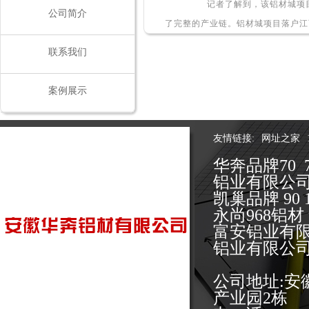
记者了解到，该铝材城项目
公司简介
了完整的产业链。铝材城项目落户江
联系我们
案例展示
友情链接:
网址之家
华奔品牌70 
铝业有限公
凯巢品牌 9
永尚968铝
富安铝业有
铝业有限公
公司地址:
产业园2栋