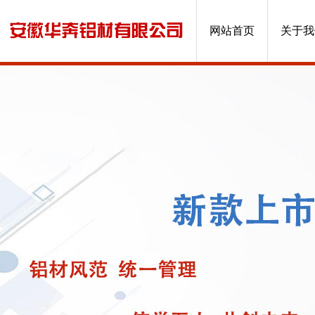
网站首页
关于我