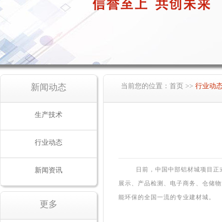
新闻动态
当前您的位置：
首页
>>
行业动
生产技术
行业动态
日前，中国中部铝材城项目正
新闻资讯
展示、产品检测、电子商务、仓储物
能环保的全国一流的专业建材城。
更多