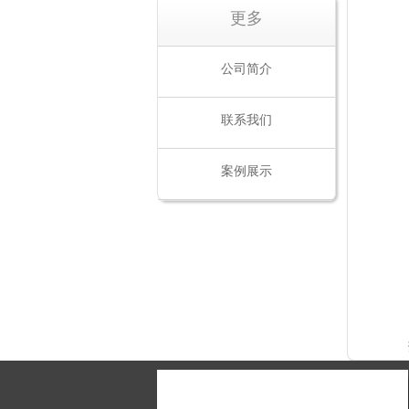
更多
公司简介
联系我们
案例展示