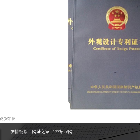
资质荣誉
友情链接:
网址之家
123招聘网