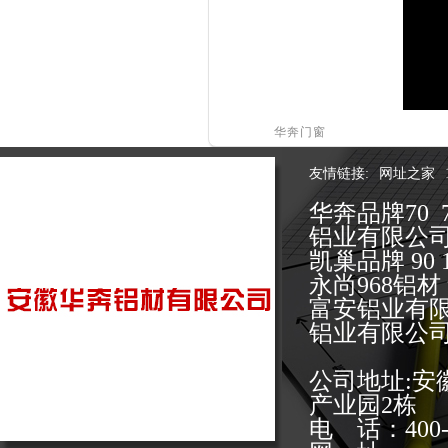
华奔门窗
友情链接:
网址之家
华奔品牌70 
铝业有限公
凯巢品牌 9
永尚968铝
富安铝业有
铝业有限公
公司地址:
产业园2栋
电 话：400-0