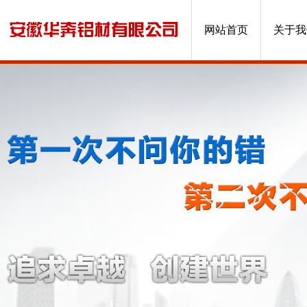
网站首页
关于我