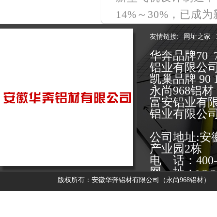
14%～30%，已
友情链接:
网址之家
华奔品牌70 
铝业有限公
凯巢品牌 9
永尚968铝
富安铝业有
铝业有限公
公司地址:
产业园2栋
电 话：400-0
网 址：www.y
版权所有：安徽华奔铝材有限公司（永尚968铝材）