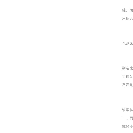
硅、
用铝
也越
制造发
力得
及发
铁车
一，
减轻