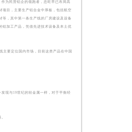
作为民营铝企的领跑者，忠旺早已布局高
材项目，主要生产铝合金中厚板，包括航空
材等，其中第一条生产线的厂房建设及设备
的铝加工产品，凭借先进技术设备及本土优
线主要定位国内市场，目前这类产品在中国
发现与19世纪的轻金属一样，对于平衡经
料。