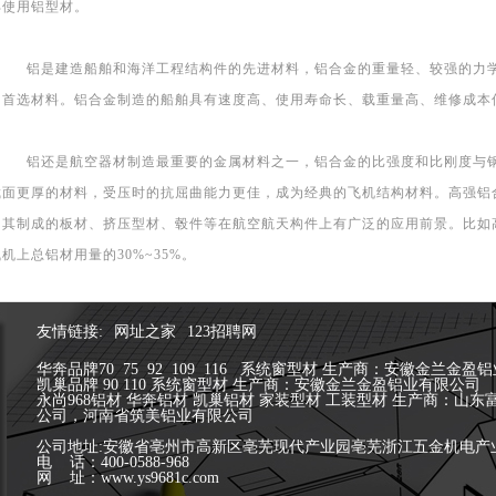
部使用铝型材。
铝是建造船舶和海洋工程结构件的先进材料，铝合金的重量轻、较强的力学
的首选材料。铝合金制造的船舶具有速度高、使用寿命长、载重量高、维修成本
铝还是航空器材制造最重要的金属材料之一，铝合金的比强度和比刚度与钢
截面更厚的材料，受压时的抗屈曲能力更佳，成为经典的飞机结构材料。高强铝
，其制成的板材、挤压型材、毂件等在航空航天构件上有广泛的应用前景。比如
机上总铝材用量的30%~35%。
友情链接:
网址之家
123招聘网
华奔品牌70 75 92 109 116 系统窗型材 生产商：安徽金兰金
凯巢品牌 90 110 系统窗型材 生产商：安徽金兰金盈铝业有限公司
永尚968铝材 华奔铝材 凯巢铝材 家装型材 工装型材 生产商：
公司，河南省筑美铝业有限公司
公司地址:安徽省亳州市高新区亳芜现代产业园亳芜浙江五金机电产
电 话：400-0588-968
网 址：www.ys9681c.com