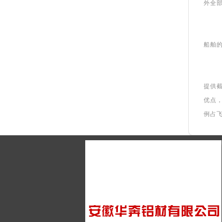
外全
船舶
提供
优点
例占飞