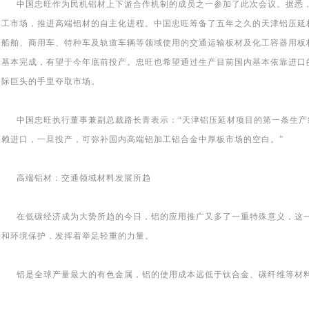
中国忠旺作为民机铝材上下游合作机制的成员之一参加了此次会议。据悉，
加工市场，推进高端铝材的自主化进程。中国忠旺筹备了五年之久的天津铝压延
、船舶、商用车、特种车及轨道车辆等领域使用的交通运输板材及化工容器用板
已基本完成，有望于今年底前投产。忠旺也希望通过生产目前国内基本依靠进口
国际巨头的手里夺取市场。
中国忠旺执行董事兼副总裁路长青表示：“天津铝压延材项目的第一条生产
依赖进口，一旦投产，可弥补国内高端铝加工铝合金中厚板市场的空白。”
高端铝材：交通领域材料发展所趋
在低碳经济成为大势所趋的今日，铝的应用推广又多了一重特殊意义，这一
展和环境保护，发挥着举足轻重的力量。
铝是全球产量最大的有色金属，铝的使用成本远低于钛合金、碳纤维等材