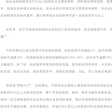
铝合金由纯度高达92%以上的铝锭为主要原材料，同时添加增加强度、硬度
硫等，组成含多种成分的铝合金。铝合金是对环境完全无害的绿色材料，铝合金材
合金材料来自回收的废料，预计将来铝合金回收率可进一步提高到90%以上。
近年来，由于市场需求的增加以及铝加工技术的提高，铝在新能源汽车、高
来越广。
汽车轻量化已成为世界汽车发展的趋势。铝的密度约为钢的1/3，铝代替钢制造
动机可减重30%，铝质散热器比相同的铜制品轻20%~40%，铝车轮可减重3
到大幅提升。除了轻，铝还能带来更高的安全性能。因为铝的优良特性，今天铝
动机支架、铝合金车轮、悬挂系统零件、保险杠防撞梁、汽缸、车门及热交换器
高铁是“用铝大户”，在轻量化、气密性及抗腐蚀上都具备良好特性的铝合金
体材料的85%以上为挤压铝型材，整个车体由型材、板材，铸件与锻件焊接而成
而添加一定元素形成的合金具有比钢合金更高的强度。因此在强度刚性满足高铁
高铁列车车厢的自重。业内专家指出，时速300公里以上的高速列车必须使用铝合