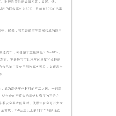
、耐磨性等性能金属元素，如碳、镁、
料的回收率约为80%，目前有60%的汽车
铁、船舶，甚至是航空等高端领域的应用
汽车，可使整车重量减轻30%~40%，
0%左右。车身轻巧可让汽车的速度和操控能
合金已被广泛使用到汽车各部位，如仪表台
等。
，成为高铁车体材料的不二之选。一列高
。铝合金的密度大约是钢材密度的三分之
车厢安全要求的同时，使用铝合金可以大大
金材质，350公里以上的列车车厢除底盘